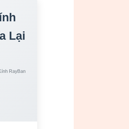
ính
a Lại
 Kính RayBan