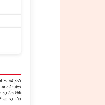
tỉ mỉ để phù
ra diện tích
o sự ôm khít
ể tạo sự cân