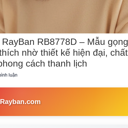
 RayBan RB8778D – Mẫu gọng
hích nhờ thiết kế hiện đại, chất 
phong cách thanh lịch
bình luận
hRayban.com