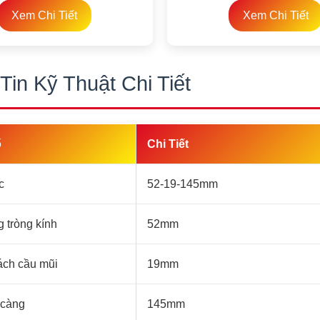
Xem Chi Tiết
Xem Chi Tiết
Tin Kỹ Thuật Chi Tiết
ố
Chi Tiết
c
52-19-145mm
 tròng kính
52mm
ch cầu mũi
19mm
 càng
145mm