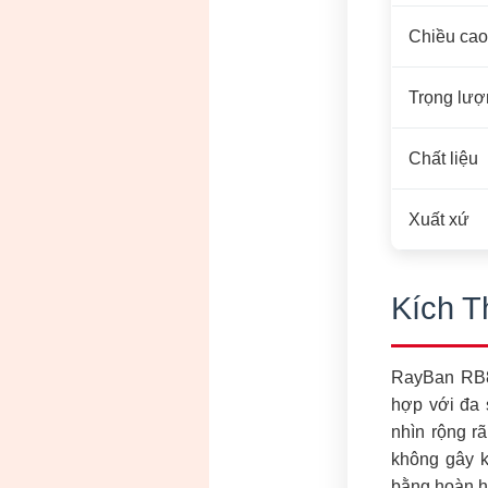
Chiều cao
Trọng lượ
Chất liệu
Xuất xứ
Kích T
RayBan RB87
hợp với đa 
nhìn rộng r
không gây k
bằng hoàn h