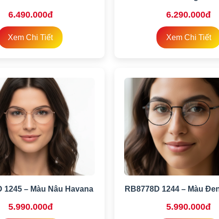
6.490.000đ
6.290.000đ
Xem Chi Tiết
Xem Chi Tiết
 1245 – Màu Nâu Havana
RB8778D 1244 – Màu Đen
5.990.000đ
5.990.000đ