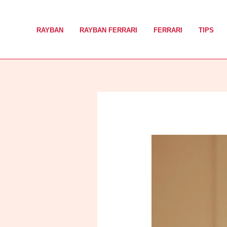
Nhảy
tới
RAYBAN
RAYBAN FERRARI
FERRARI
TIPS
nội
dung