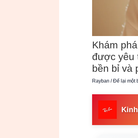
Khám phá
được yêu t
bền bỉ và 
Rayban
/
Để lại một 
Kin