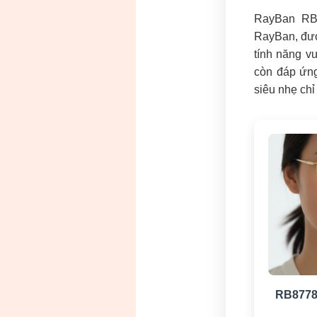
RayBan RB8
RayBan, được
tính năng v
còn đáp ứn
siêu nhẹ chỉ
RB8778