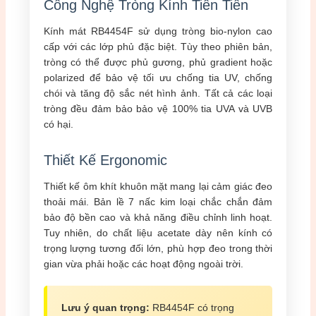
Công Nghệ Tròng Kính Tiên Tiến
Kính mát RB4454F sử dụng tròng bio-nylon cao
cấp với các lớp phủ đặc biệt. Tùy theo phiên bản,
tròng có thể được phủ gương, phủ gradient hoặc
polarized để bảo vệ tối ưu chống tia UV, chống
chói và tăng độ sắc nét hình ảnh. Tất cả các loại
tròng đều đảm bảo bảo vệ 100% tia UVA và UVB
có hại.
Thiết Kế Ergonomic
Thiết kế ôm khít khuôn mặt mang lại cảm giác đeo
thoải mái. Bản lề 7 nấc kim loại chắc chắn đảm
bảo độ bền cao và khả năng điều chỉnh linh hoạt.
Tuy nhiên, do chất liệu acetate dày nên kính có
trọng lượng tương đối lớn, phù hợp đeo trong thời
gian vừa phải hoặc các hoạt động ngoài trời.
Lưu ý quan trọng:
RB4454F có trọng