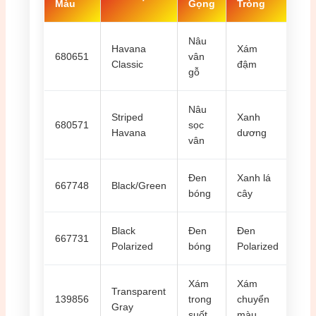
Màu
Gọng
Tròng
Nâu
Havana
Xám
680651
vân
4.2
Classic
đậm
gỗ
Nâu
Striped
Xanh
680571
sọc
4.4
Havana
dương
vân
Đen
Xanh lá
667748
Black/Green
3.9
bóng
cây
Black
Đen
Đen
667731
4.9
Polarized
bóng
Polarized
Xám
Xám
Transparent
139856
trong
chuyển
4.1
Gray
suốt
màu