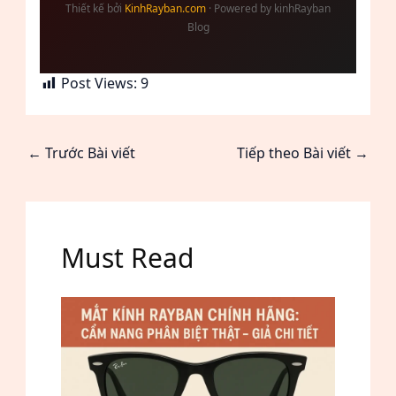
Thiết kế bởi
KinhRayban.com
· Powered by kinhRayban
Blog
Post Views:
9
←
Trước Bài viết
Tiếp theo Bài viết
→
Must Read