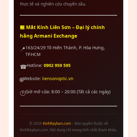
thực tế và nghiên cứu chuyên sâu.
🏪 Mắt Kính Liên Sơn – Đại lý chính
hãng Armani Exchange
163/24/29 Tô Hiến Thành, P. Hòa Hưng,
📍
TP.HCM
Hotline:
0902 959 595
☎
Website:
liensonoptic.vn
🌐
Giờ mở cửa: 8:00 – 20:00 (Tất cả các ngày)
🕐
© 2026
KinhRayban.com
– Bản quyền thuộc về
KinhRayban.com. Nội dung chỉ mang tính chất tham khảo.