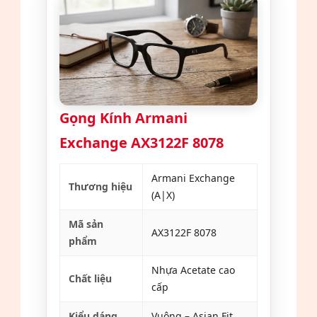
Gọng Kính Armani
Exchange AX3122F 8078
Armani Exchange
Thương hiệu
(A|X)
Mã sản
AX3122F 8078
phẩm
Nhựa Acetate cao
Chất liệu
cấp
Kiểu dáng
Vuông – Asian Fit