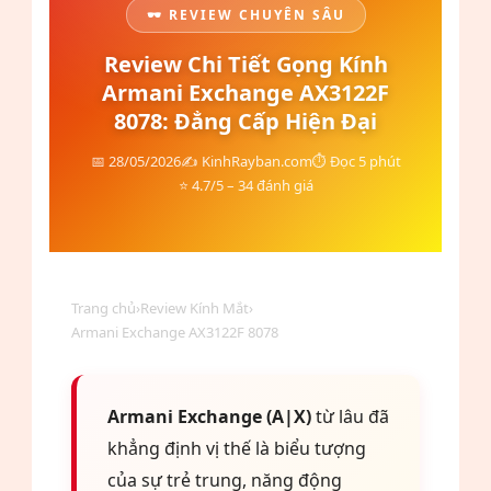
🕶️ REVIEW CHUYÊN SÂU
Review Chi Tiết Gọng Kính
Armani Exchange AX3122F
8078: Đẳng Cấp Hiện Đại
📅 28/05/2026
✍️ KinhRayban.com
⏱️ Đọc 5 phút
⭐ 4.7/5 – 34 đánh giá
Trang chủ
›
Review Kính Mắt
›
Armani Exchange AX3122F 8078
Armani Exchange (A|X)
từ lâu đã
khẳng định vị thế là biểu tượng
của sự trẻ trung, năng động