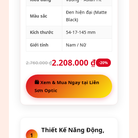
Đen hiện đại (Matte
Màu sắc
Black)
Kích thước
54-17-145 mm
Giới tính
Nam / Nữ
2.208.000 ₫
2.760.000 ₫
-20%
🛍️ Xem & Mua Ngay tại Liên
Sơn Optic
Thiết Kế Năng Động,
1