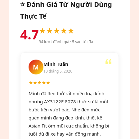
và vệ sinh căn chỉnh kính miễn phí trọn
⭐ Đánh Giá Từ Người Dùng
17mm – càng kính 145mm). Đây là
đời, đây thực sự là mức giá cực kỳ hợp
Thực Tế
kích thước vừa phải, phù hợp với đa số
lý.
khuôn mặt của cả nam và nữ người
★★★★★
4.7
Việt Nam, từ gương mặt trái xoan đến
vuông chữ điền.
34
lượt đánh giá ·
5
sao tối đa
Minh Tuấn
M
10 tháng 5, 2026
★★★★★
Mình đã đeo thử rất nhiều loại kính
nhưng AX3122F 8078 thực sự là một
bước tiến vượt bậc. Nhẹ đến mức
quên mình đang đeo kính, thiết kế
Asian Fit ôm mũi cực chuẩn, không bị
tuột dù đi xe hay vận động mạnh.