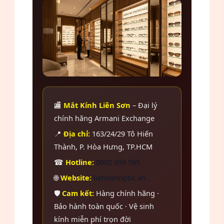
🏬
Mắt Kính Liên Sơn
– Đại lý
chính hãng Armani Exchange
📍
Địa chỉ:
163/24/29 Tô Hiến
Thành, P. Hòa Hưng, TP.HCM
☎
Hotline:
0902 959 595
🌐
Website:
liensonoptic.vn
🛡️
Cam kết:
Hàng chính hãng ·
Bảo hành toàn quốc · Vệ sinh
kính miễn phí trọn đời