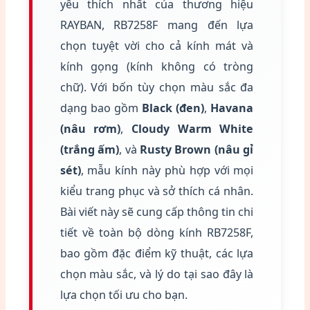
yêu thích nhất của thương hiệu
RAYBAN, RB7258F mang đến lựa
chọn tuyệt vời cho cả kính mát và
kính gọng (kính không có tròng
chữ). Với bốn tùy chọn màu sắc đa
dạng bao gồm
Black (đen)
,
Havana
(nâu rơm)
,
Cloudy Warm White
(trắng ấm)
, và
Rusty Brown (nâu gỉ
sét)
, mẫu kính này phù hợp với mọi
kiểu trang phục và sở thích cá nhân.
Bài viết này sẽ cung cấp thông tin chi
tiết về toàn bộ dòng kính RB7258F,
bao gồm đặc điểm kỹ thuật, các lựa
chọn màu sắc, và lý do tại sao đây là
lựa chọn tối ưu cho bạn.