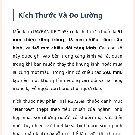
Kích Thước Và Đo Lường
Mẫu kính RAYBAN RB7258F có kích thước chuẩn là
51
mm chiều rộng tròng
,
18 mm chiều rộng cầu
kính
, và
145 mm chiều dài càng kính
. Các con số
này được ghi vào bên trong càng kính và rất quan
trọng khi bạn muốn thay thế khung kính hoặc mua
lại cùng một mẫu. Tròng kính có chiều cao
39.6 mm
,
tạo nên một khung hình vuông cân đối và hài hòa,
mang lại vẻ ngoài cân bằng cho người đeo.
Kích thước này phân loại RB7258F thuộc danh mục
“Narrow” (hẹp)
theo tiêu chuẩn của ngành, phù
hợp nhất với những người có khuôn mặt vừa đến
nhỏ. Tuy nhiên, với thiết kế và hình dáng vuông linh
hoạt, mẫu kính này vẫn có thể làm việc tốt cho các