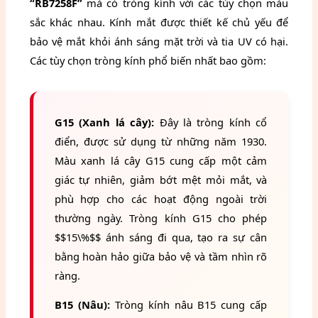
“RB7258F”
mà có tròng kính với các tùy chọn màu
sắc khác nhau. Kính mắt được thiết kế chủ yếu để
bảo vệ mắt khỏi ánh sáng mặt trời và tia UV có hại.
Các tùy chọn tròng kính phổ biến nhất bao gồm:
G15 (Xanh lá cây):
Đây là tròng kính cổ
điển, được sử dụng từ những năm 1930.
Màu xanh lá cây G15 cung cấp một cảm
giác tự nhiên, giảm bớt mệt mỏi mắt, và
phù hợp cho các hoạt động ngoài trời
thường ngày. Tròng kính G15 cho phép
$$15\%$$ ánh sáng đi qua, tạo ra sự cân
bằng hoàn hảo giữa bảo vệ và tầm nhìn rõ
ràng.
B15 (Nâu):
Tròng kính nâu B15 cung cấp