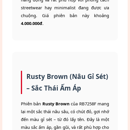
streetwear hay minimalist đang được ưa
chuộng. Giá phiên bản này khoảng
4.000.000đ
.
Rusty Brown (Nâu Gỉ Sét)
– Sắc Thái Ấm Áp
Phiên bản
Rusty Brown
của RB7258F mang
lại một sắc thái nâu sâu, có chút đỏ, gợi nhớ
đến màu gỉ sét – từ đó lấy tên. Đây là một
màu sắc ấm áp, gần gũi, và rất phù hợp cho