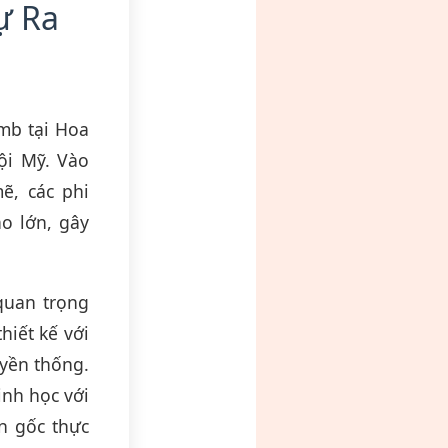
ự Ra
mb tại Hoa
ội Mỹ. Vào
ẽ, các phi
o lớn, gây
quan trọng
hiết kế với
uyền thống.
inh học với
n gốc thực