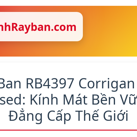
nhRayban.com
Ban RB4397 Corrigan 
sed: Kính Mát Bền V
Đẳng Cấp Thế Giới