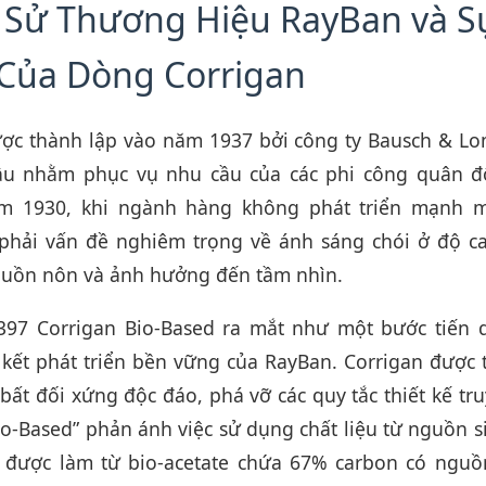
h Sử Thương Hiệu RayBan và S
 Của Dòng Corrigan
ợc thành lập vào năm 1937 bởi công ty Bausch & Lo
ầu nhằm phục vụ nhu cầu của các phi công quân đ
 1930, khi ngành hàng không phát triển mạnh m
phải vấn đề nghiêm trọng về ánh sáng chói ở độ ca
buồn nôn và ảnh hưởng đến tầm nhìn.
97 Corrigan Bio-Based ra mắt như một bước tiến 
kết phát triển bền vững của RayBan. Corrigan được t
bất đối xứng độc đáo, phá vỡ các quy tắc thiết kế tr
io-Based” phản ánh việc sử dụng chất liệu từ nguồn s
 được làm từ bio-acetate chứa 67% carbon có nguồ