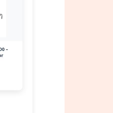
D0 –
or