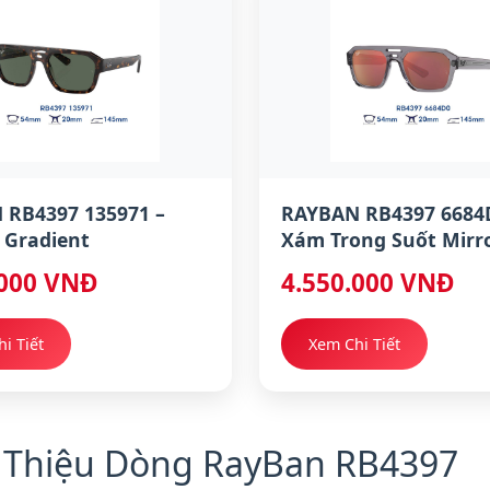
 RB4397 135971 –
RAYBAN RB4397 6684
 Gradient
Xám Trong Suốt Mirr
.000 VNĐ
4.550.000 VNĐ
i Tiết
Xem Chi Tiết
i Thiệu Dòng RayBan RB4397