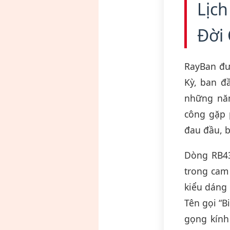
Lịc
Đời
RayBan đư
Kỳ, ban đ
những năm
công gặp 
đau đầu, 
Dòng RB43
trong cam 
kiểu dáng 
Tên gọi “B
gọng kính