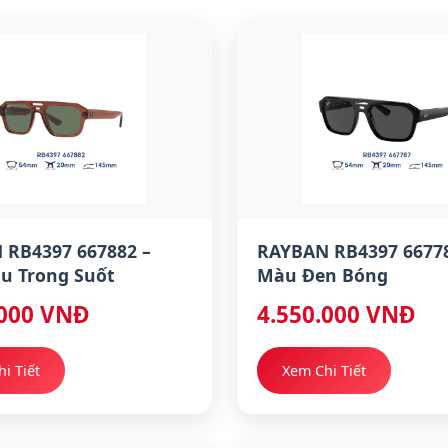
 RB4397 667882 –
RAYBAN RB4397 66778
u Trong Suốt
Màu Đen Bóng
.000 VNĐ
4.550.000 VNĐ
i Tiết
Xem Chi Tiết