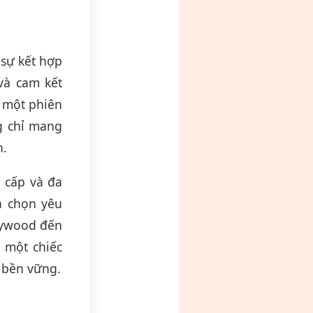
sự kết hợp
và cam kết
 một phiên
g chỉ mang
h.
o cấp và đa
a chọn yêu
llywood đến
 một chiếc
 bền vững.