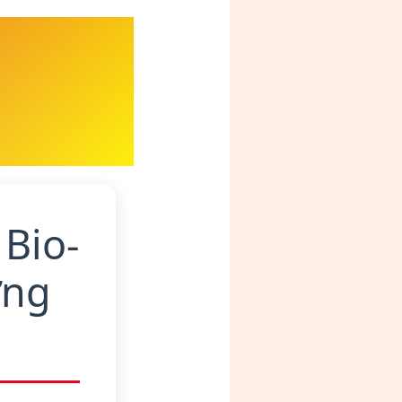
Bio-
ững