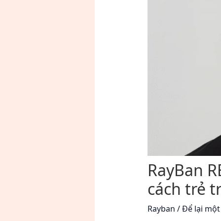
RayBan RB
cách trẻ t
Rayban
/
Để lại một