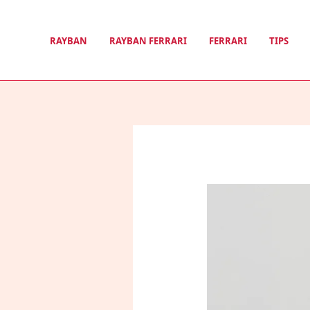
Nhảy
tới
RAYBAN
RAYBAN FERRARI
FERRARI
TIPS
nội
dung