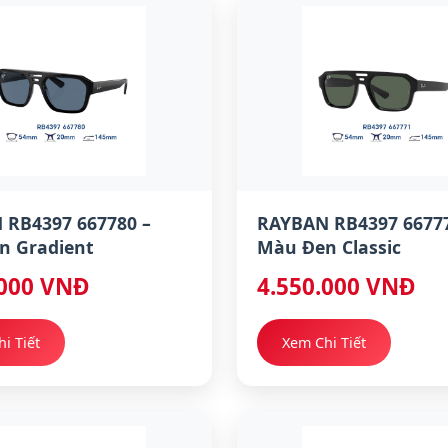
 RB4397 667780 –
RAYBAN RB4397 66777
n Gradient
Màu Đen Classic
.000 VNĐ
4.550.000 VNĐ
i Tiết
Xem Chi Tiết