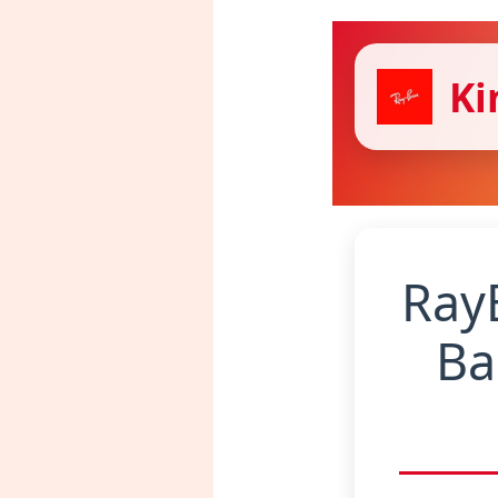
Ki
Ray
Ba