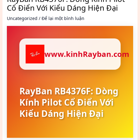
Cổ Điển Với Kiểu Dáng Hiện Đại
Uncategorized
/
Để lại một bình luận
www.kinhRayban.com
RayBan RB4376F: Dòng
Kính Pilot Cổ Điển Với
Kiểu Dáng Hiện Đại