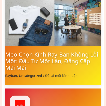
Mẹo Chọn Kính Ray-Ban Không Lỗi
Mốt: Đầu Tư Một Lần, Đẳng Cấp
Mãi Mãi
Rayban
,
Uncategorized
/
Để lại một bình luận