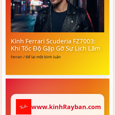
Kính Ferrari Scuderia FZ7003:
Khi Tốc Độ Gặp Gỡ Sự Lịch Lãm
Ferrari
/
Để lại một bình luận
www.kinhRayban.com