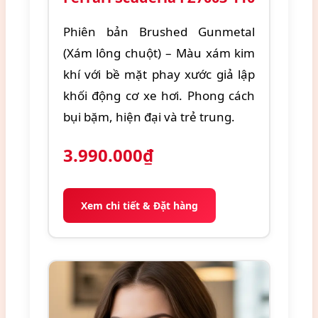
Phiên bản Brushed Gunmetal
(Xám lông chuột) – Màu xám kim
khí với bề mặt phay xước giả lập
khối động cơ xe hơi. Phong cách
bụi bặm, hiện đại và trẻ trung.
3.990.000₫
Xem chi tiết & Đặt hàng