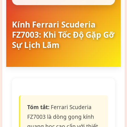
Kính Ferrari Scuderia
FZ7003: Khi Tốc Độ Gặp Gỡ
Sự Lịch Lãm
Tóm tắt:
Ferrari Scuderia
FZ7003 là dòng gọng kính
quang học cao cấp với thiết