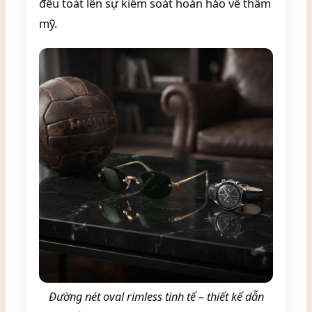
đều toát lên sự kiểm soát hoàn hảo về thẩm
mỹ.
Đường nét oval rimless tinh tế – thiết kế dẫn