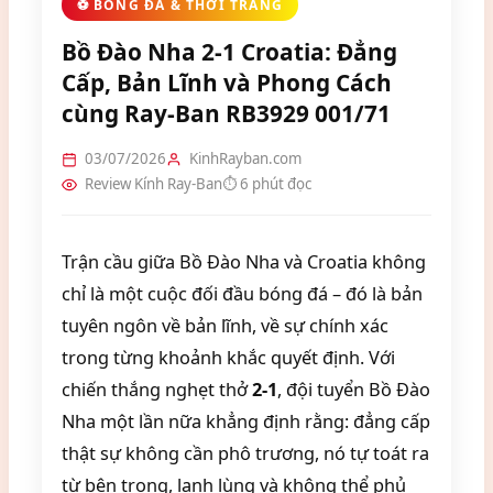
⚽ BÓNG ĐÁ & THỜI TRANG
Bồ Đào Nha 2-1 Croatia: Đẳng
Cấp, Bản Lĩnh và Phong Cách
cùng Ray-Ban RB3929 001/71
03/07/2026
KinhRayban.com
Review Kính Ray-Ban
⏱ 6 phút đọc
Trận cầu giữa Bồ Đào Nha và Croatia không
chỉ là một cuộc đối đầu bóng đá – đó là bản
tuyên ngôn về bản lĩnh, về sự chính xác
trong từng khoảnh khắc quyết định. Với
chiến thắng nghẹt thở
2-1
, đội tuyển Bồ Đào
Nha một lần nữa khẳng định rằng: đẳng cấp
thật sự không cần phô trương, nó tự toát ra
từ bên trong, lạnh lùng và không thể phủ