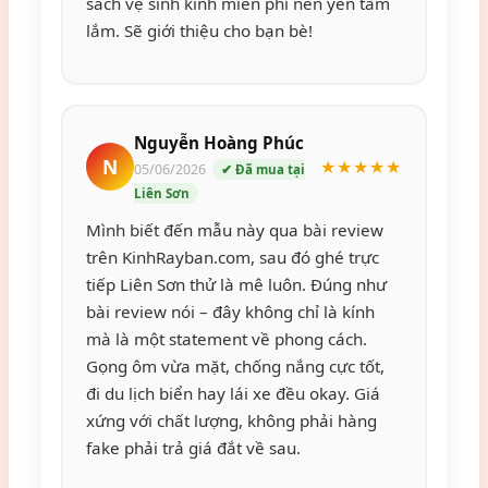
sách vệ sinh kính miễn phí nên yên tâm
lắm. Sẽ giới thiệu cho bạn bè!
Nguyễn Hoàng Phúc
N
★★★★★
05/06/2026
✔ Đã mua tại
Liên Sơn
Mình biết đến mẫu này qua bài review
trên KinhRayban.com, sau đó ghé trực
tiếp Liên Sơn thử là mê luôn. Đúng như
bài review nói – đây không chỉ là kính
mà là một statement về phong cách.
Gọng ôm vừa mặt, chống nắng cực tốt,
đi du lịch biển hay lái xe đều okay. Giá
xứng với chất lượng, không phải hàng
fake phải trả giá đắt về sau.