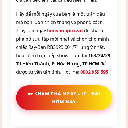
chỉ cần đeo lên, tất cả đều hiển nhiên.
Hãy để mỗi ngày của bạn là một trận đấu
mà bạn luôn chiến thắng về phong cách.
Truy cập ngay
liensonoptic.vn
để khám
phá bộ sưu tập mới nhất và chọn cho mình
chiếc Ray-Ban RB3929 001/71 ưng ý nhất,
hoặc đến trực tiếp showroom tại
163/24/29
Tô Hiến Thành, P. Hòa Hưng, TP.HCM
để
được tư vấn tận tình. Hotline:
0902 959 595
.
🕶️ KHÁM PHÁ NGAY – ƯU ĐÃI
HÔM NAY