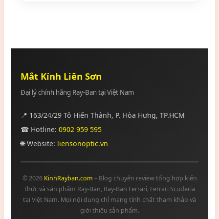
Mắt Kính Liên Sơn
Đại lý chính hãng Ray-Ban tại Việt Nam
📍 163/24/29 Tô Hiến Thành, P. Hòa Hưng, TP.HCM
☎ Hotline:
0902 959 595
🌐 Website:
liensonoptic.vn
© 2026
KinhRayban.com
– Blog chuyên review tổng hợp kiến
thức và sản phẩm Ray-Ban, Ray-Ban Ferrari, Ferrari Scuderia
tại Việt Nam. Mọi nội dung chỉ mang tính chất tham khảo và
giới thiệu sản phẩm.